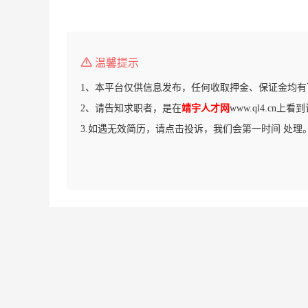
温馨提示
1、本平台仅供信息发布，任何收取押金、保证金均有
2、请告知求职者，是在
靖宇人才网
www.ql4.cn上
3.如遇无效简历，请点击投诉，我们会第一时间 处理