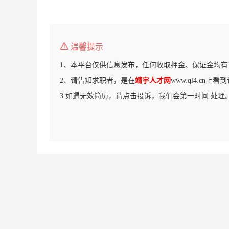
温馨提示
1、本平台仅供信息发布，任何收取押金、保证金均有
2、请告知求职者，是在
靖宇人才网
www.ql4.cn上
3.如遇无效简历，请点击投诉，我们会第一时间 处理