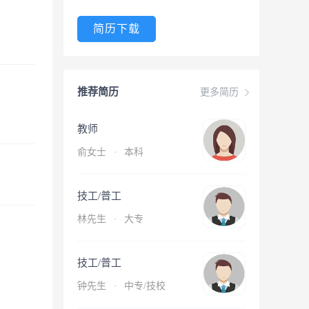
简历下载
推荐简历
更多简历
教师
俞女士
·
本科
技工/普工
林先生
·
大专
技工/普工
钟先生
·
中专/技校